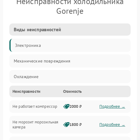
Неисправности холодильника
Gorenje
Виды неисправностей
Электроника
Механические повреждения
Охлаждение
Неисправности
Стоимость
Механика
Не работает компрессор
2000 ₽
Подробнее →
Электропитание
Не морозит морозильная
Дренаж
1800 ₽
Подробнее →
камера
Оттайка