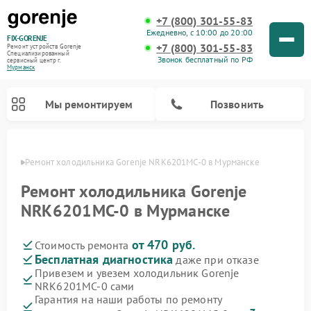
+7 (800) 301-55-83
Ежедневно, с 10:00 до 20:00
FIX-GORENJE
+7 (800) 301-55-83
Ремонт устройств Gorenje
Специализированный
Звонок бесплатный по РФ
cервисный центр г.
Мурманск
Мы ремонтируем
Позвонить
анске
Ремонт холодильника Gorenje NRK6201MC-0 в Мурманске
Ремонт холодильника Gorenje
NRK6201MC-0 в Мурманске
от 470 руб.
Стоимость ремонта
Бесплатная диагностика
даже при отказе
Привезем и увезем холодильник Gorenje
NRK6201MC-0 сами
Ремонт варочных панелей Gorenje
Ремонт посудомоечных машин Gorenje
Ремонт парогенераторов Gorenje
Ремонт духовых шкафов Gorenje
Ремонт водонагревателей Gorenje
Ремонт микроволновых печей Gorenje
Ремонт стиральных машин Gorenje
Гарантия на наши работы по ремонту