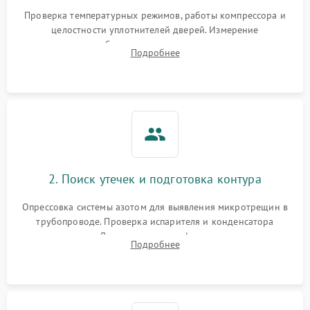
Запах горелого при
2000 ₽
Подробнее →
Проверка температурных режимов, работы компрессора и
работе
целостности уплотнителей дверей. Измерение
сопротивления обмоток мотора, проверка термостата и
Не включается
Подробнее
1000 ₽
Подробнее →
считывание кодов ошибок с электронного дисплея.
холодильник
Проблемы с системой
автоматической
1800 ₽
Подробнее →
разморозки
2. Поиск утечек и подготовка контура
Опрессовка системы азотом для выявления микротрещин в
трубопроводе. Проверка испарителя и конденсатора
течеискателем. Демонтаж старого фильтра-осушителя и
Подробнее
продувка капиллярной трубки для устранения засоров.