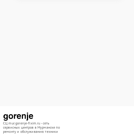
СЦ mur.gorenje-fixim.ru - сеть
сервисных центров в Мурманске по
ремонту и обслуживанию техники