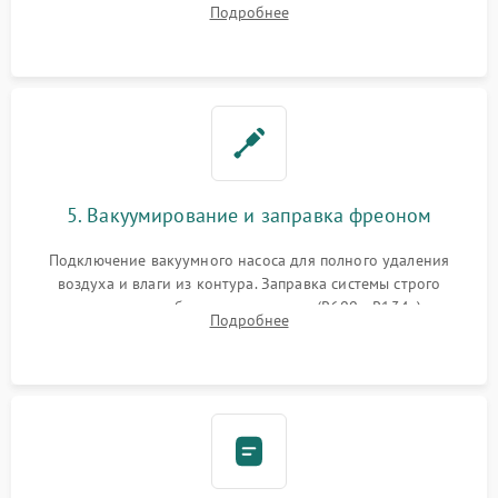
Подробнее
сломанных заслонок или поврежденных дверных петель.
5. Вакуумирование и заправка фреоном
Подключение вакуумного насоса для полного удаления
воздуха и влаги из контура. Заправка системы строго
дозированным объемом хладагента (R600a, R134a) по
Подробнее
электронным весам. Контроль рабочего давления в системе.