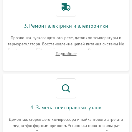
3. Ремонт электрики и электроники
Прозвонка пускозащитного реле, датчиков температуры и
терморегулятора. Восстановление цепей питания системы No
Frost, включая ТЭН оттайки и вентилятор. Ремонт или замена
Подробнее
платы управления при сбоях алгоритмов.
4. Замена неисправных узлов
Демонтаж сгоревшего компрессора и пайка нового агрегата
медно-фосфорным припоем. Установка нового фильтра-
осушителя. Замена изношенных вентиляторов обдува,