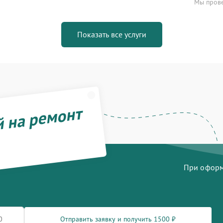
Мы прове
Показать все услуги
й на ремонт
При оформл
Отправить заявку и получить 1500 ₽