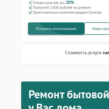
20%
Скидка для вас до
Получите 1500 рублей на ремонт
Ремонт варочных панелей Gorenje
Ремонт посудомоечных машин Gorenje
Ремонт водонагревателей Gorenje
Ремонт микроволновых печей Gorenje
Ремонт парогенераторов Gorenje
Ремонт стиральных машин Gorenje
Ремонт холодильников Gorenje
Оригинальные комплектующие Gorenje
Получить консультацию
Наши це
Стоимость услуги
за
Ремонт бытовой
у Вас дома