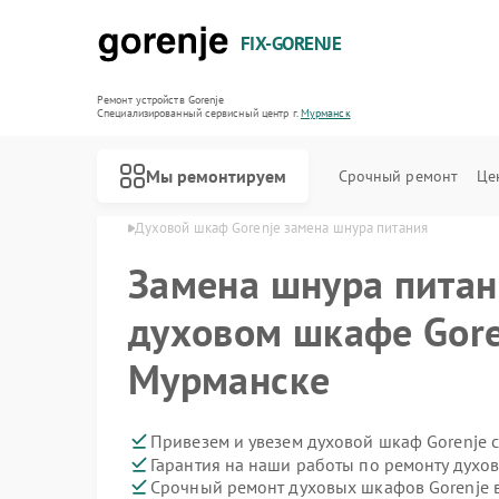
FIX-GORENJE
Ремонт устройств Gorenje
Специализированный cервисный центр г.
Мурманск
Мы ремонтируем
Срочный ремонт
Це
orenje в Мурманске
Духовой шкаф Gorenje замена шнура питания
Замена шнура питан
духовом шкафе Gore
Мурманске
Привезем и увезем духовой шкаф Gorenje 
Гарантия на наши работы по ремонту духо
Срочный ремонт духовых шкафов Gorenje в