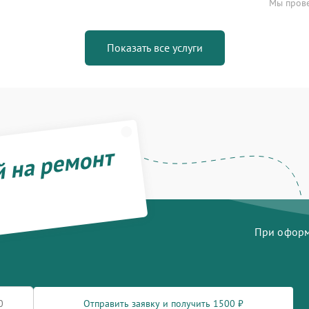
Мы прове
Показать все услуги
й на ремонт
При оформл
Отправить заявку и получить 1500 ₽