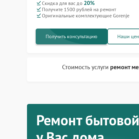
20%
Скидка для вас до
Получите 1500 рублей на ремонт
Ремонт варочных панелей Gorenje
Ремонт посудомоечных машин Gorenje
Ремонт водонагревателей Gorenje
Ремонт микроволновых печей Gorenje
Ремонт парогенераторов Gorenje
Ремонт стиральных машин Gorenje
Ремонт холодильников Gorenje
Оригинальные комплектующие Gorenje
Получить консультацию
Наши це
Стоимость услуги
ремонт ме
Ремонт бытовой
у Вас дома