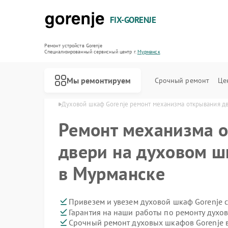
FIX-GORENJE
Ремонт устройств Gorenje
Специализированный cервисный центр г.
Мурманск
Мы ремонтируем
Срочный ремонт
Це
orenje в Мурманске
Духовой шкаф Gorenje ремонт механизма открывания д
Ремонт механизма 
двери на духовом ш
в Мурманске
Привезем и увезем духовой шкаф Gorenje 
Гарантия на наши работы по ремонту духо
Срочный ремонт духовых шкафов Gorenje в