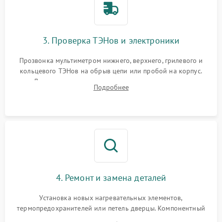
3. Проверка ТЭНов и электроники
Прозвонка мультиметром нижнего, верхнего, грилевого и
кольцевого ТЭНов на обрыв цепи или пробой на корпус.
Диагностика термостата, датчиков температуры,
Подробнее
переключателя режимов и мотора конвекции.
4. Ремонт и замена деталей
Установка новых нагревательных элементов,
термопредохранителей или петель дверцы. Компонентный
ремонт электронного модуля управления, замена