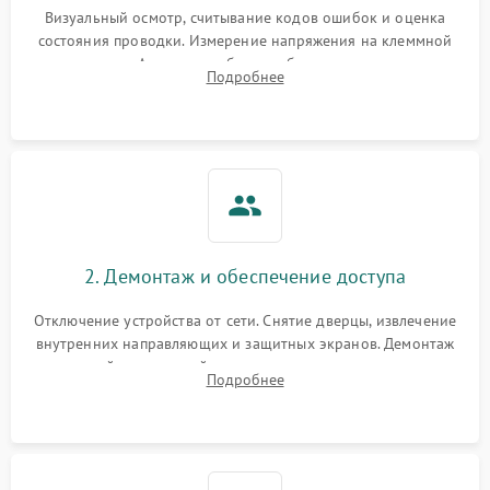
Визуальный осмотр, считывание кодов ошибок и оценка
состояния проводки. Измерение напряжения на клеммной
колодке. Анализ жалоб на проблемы с нагревом,
Подробнее
конвекцией, панелью управления или блокировкой дверцы.
2. Демонтаж и обеспечение доступа
Отключение устройства от сети. Снятие дверцы, извлечение
внутренних направляющих и защитных экранов. Демонтаж
задней или верхней панели для прямого доступа к
Подробнее
нагревательным элементам, плате и вентиляторам.