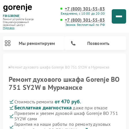
+7 (800) 301-55-83
Ежедневно, с 10:00 до 20:00
FIX-GORENJE
+7 (800) 301-55-83
Ремонт устройств Gorenje
Специализированный
Звонок бесплатный по РФ
cервисный центр г.
Мурманск
Мы ремонтируем
Позвонить
анске
Ремонт духового шкафа Gorenje BO 751 SY2W в Мурманске
Ремонт духового шкафа Gorenje BO
751 SY2W в Мурманске
от 470 руб.
Стоимость ремонта
Бесплатная диагностика
даже при отказе
Привезем и увезем духовой шкаф Gorenje BO 751
SY2W сами
Ремонт варочных панелей Gorenje
Ремонт водонагревателей Gorenje
Ремонт микроволновых печей Gorenje
Ремонт стиральных машин Gorenje
Ремонт посудомоечных машин Gorenje
Ремонт парогенераторов Gorenje
Гарантия на наши работы по ремонту духовых