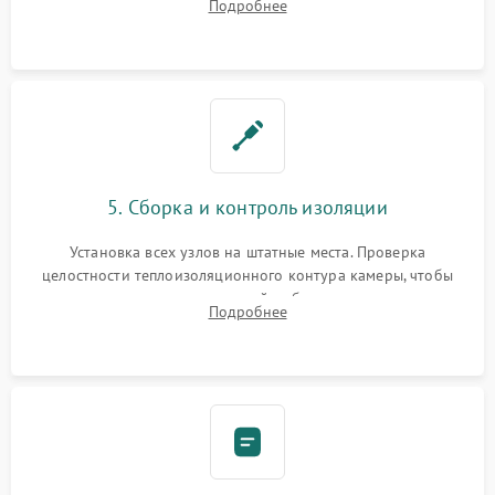
Подробнее
выгоревших реле, восстановление контактов и замена
уплотнителя.
5. Сборка и контроль изоляции
Установка всех узлов на штатные места. Проверка
целостности теплоизоляционного контура камеры, чтобы
исключить перегрев кухонной мебели и потерю тепла.
Подробнее
Надежная фиксация клемм и сборка корпуса шкафа.