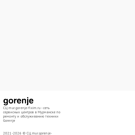
СЦ mur.gorenje-fixim.ru - сеть
сервисных центров в Мурманске по
ремонту и обслуживанию техники
Gorenje
2021-2026 © СЦ mur.gorenje-