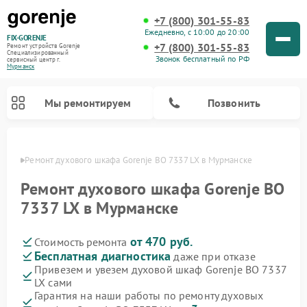
+7 (800) 301-55-83
Ежедневно, с 10:00 до 20:00
FIX-GORENJE
+7 (800) 301-55-83
Ремонт устройств Gorenje
Специализированный
Звонок бесплатный по РФ
cервисный центр г.
Мурманск
Мы ремонтируем
Позвонить
анске
Ремонт духового шкафа Gorenje BO 7337 LX в Мурманске
Ремонт духового шкафа Gorenje BO
7337 LX в Мурманске
от 470 руб.
Стоимость ремонта
Бесплатная диагностика
даже при отказе
Привезем и увезем духовой шкаф Gorenje BO 7337
LX сами
Ремонт варочных панелей Gorenje
Ремонт водонагревателей Gorenje
Ремонт микроволновых печей Gorenje
Ремонт стиральных машин Gorenje
Ремонт посудомоечных машин Gorenje
Ремонт парогенераторов Gorenje
Гарантия на наши работы по ремонту духовых