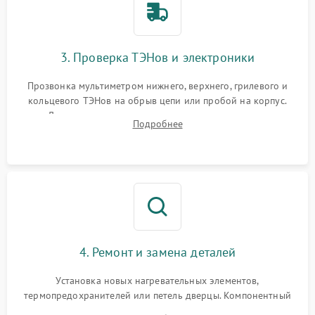
3. Проверка ТЭНов и электроники
Прозвонка мультиметром нижнего, верхнего, грилевого и
кольцевого ТЭНов на обрыв цепи или пробой на корпус.
Диагностика термостата, датчиков температуры,
Подробнее
переключателя режимов и мотора конвекции.
4. Ремонт и замена деталей
Установка новых нагревательных элементов,
термопредохранителей или петель дверцы. Компонентный
ремонт электронного модуля управления, замена