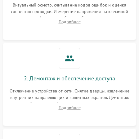
Визуальный осмотр, считывание кодов ошибок и оценка
состояния проводки. Измерение напряжения на клеммной
колодке. Анализ жалоб на проблемы с нагревом,
Подробнее
конвекцией, панелью управления или блокировкой дверцы.
2. Демонтаж и обеспечение доступа
Отключение устройства от сети. Снятие дверцы, извлечение
внутренних направляющих и защитных экранов. Демонтаж
задней или верхней панели для прямого доступа к
Подробнее
нагревательным элементам, плате и вентиляторам.