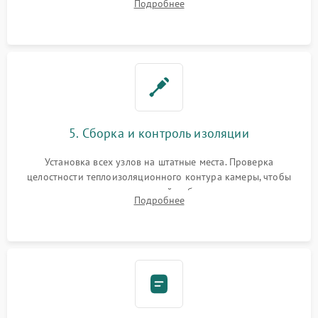
Подробнее
выгоревших реле, восстановление контактов и замена
уплотнителя.
5. Сборка и контроль изоляции
Установка всех узлов на штатные места. Проверка
целостности теплоизоляционного контура камеры, чтобы
исключить перегрев кухонной мебели и потерю тепла.
Подробнее
Надежная фиксация клемм и сборка корпуса шкафа.