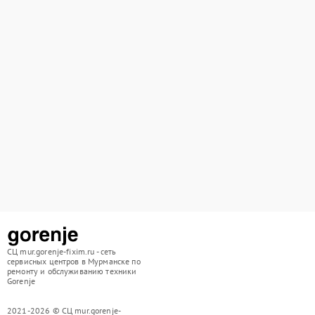
СЦ mur.gorenje-fixim.ru - сеть
сервисных центров в Мурманске по
ремонту и обслуживанию техники
Gorenje
2021-2026 © СЦ mur.gorenje-