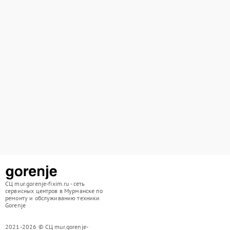
СЦ mur.gorenje-fixim.ru - сеть
сервисных центров в Мурманске по
ремонту и обслуживанию техники
Gorenje
2021-2026 © СЦ mur.gorenje-