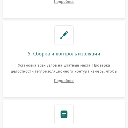
Подробнее
выгоревших реле, восстановление контактов и замена
уплотнителя.
5. Сборка и контроль изоляции
Установка всех узлов на штатные места. Проверка
целостности теплоизоляционного контура камеры, чтобы
исключить перегрев кухонной мебели и потерю тепла.
Подробнее
Надежная фиксация клемм и сборка корпуса шкафа.