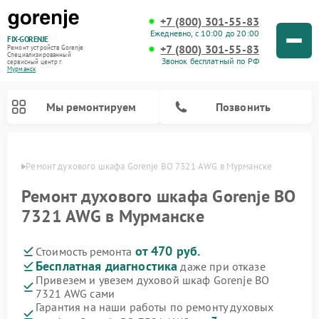
+7 (800) 301-55-83
Ежедневно, с 10:00 до 20:00
FIX-GORENJE
+7 (800) 301-55-83
Ремонт устройств Gorenje
Специализированный
Звонок бесплатный по РФ
cервисный центр г.
Мурманск
Мы ремонтируем
Позвонить
анске
Ремонт духового шкафа Gorenje BO 7321 AWG в Мурманске
Ремонт духового шкафа Gorenje BO
7321 AWG в Мурманске
от 470 руб.
Стоимость ремонта
Бесплатная диагностика
даже при отказе
Привезем и увезем духовой шкаф Gorenje BO
7321 AWG сами
Ремонт варочных панелей Gorenje
Ремонт водонагревателей Gorenje
Ремонт микроволновых печей Gorenje
Ремонт стиральных машин Gorenje
Ремонт посудомоечных машин Gorenje
Ремонт парогенераторов Gorenje
Гарантия на наши работы по ремонту духовых