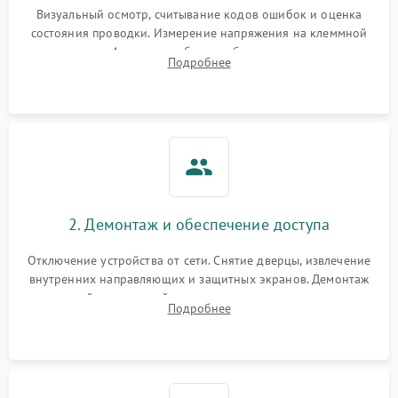
Визуальный осмотр, считывание кодов ошибок и оценка
состояния проводки. Измерение напряжения на клеммной
колодке. Анализ жалоб на проблемы с нагревом,
Подробнее
конвекцией, панелью управления или блокировкой дверцы.
2. Демонтаж и обеспечение доступа
Отключение устройства от сети. Снятие дверцы, извлечение
внутренних направляющих и защитных экранов. Демонтаж
задней или верхней панели для прямого доступа к
Подробнее
нагревательным элементам, плате и вентиляторам.