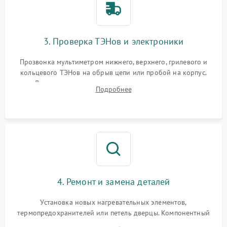
3. Проверка ТЭНов и электроники
Прозвонка мультиметром нижнего, верхнего, грилевого и
кольцевого ТЭНов на обрыв цепи или пробой на корпус.
Диагностика термостата, датчиков температуры,
Подробнее
переключателя режимов и мотора конвекции.
4. Ремонт и замена деталей
Установка новых нагревательных элементов,
термопредохранителей или петель дверцы. Компонентный
ремонт электронного модуля управления, замена