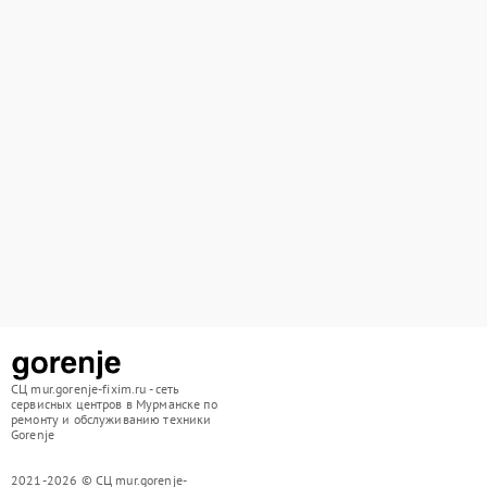
СЦ mur.gorenje-fixim.ru - сеть
сервисных центров в Мурманске по
ремонту и обслуживанию техники
Gorenje
2021-2026 © СЦ mur.gorenje-