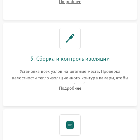
Подробнее
выгоревших реле, восстановление контактов и замена
уплотнителя.
5. Сборка и контроль изоляции
Установка всех узлов на штатные места. Проверка
целостности теплоизоляционного контура камеры, чтобы
исключить перегрев кухонной мебели и потерю тепла.
Подробнее
Надежная фиксация клемм и сборка корпуса шкафа.