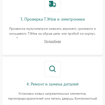
3. Проверка ТЭНов и электроники
Прозвонка мультиметром нижнего, верхнего, грилевого и
кольцевого ТЭНов на обрыв цепи или пробой на корпус.
Диагностика термостата, датчиков температуры,
Подробнее
переключателя режимов и мотора конвекции.
4. Ремонт и замена деталей
Установка новых нагревательных элементов,
термопредохранителей или петель дверцы. Компонентный
ремонт электронного модуля управления, замена