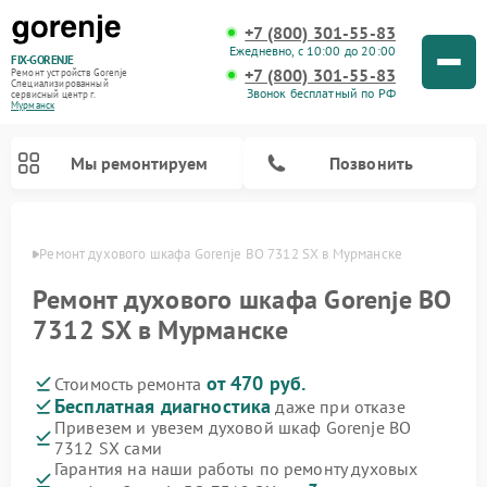
+7 (800) 301-55-83
Ежедневно, с 10:00 до 20:00
FIX-GORENJE
+7 (800) 301-55-83
Ремонт устройств Gorenje
Специализированный
Звонок бесплатный по РФ
cервисный центр г.
Мурманск
Мы ремонтируем
Позвонить
анске
Ремонт духового шкафа Gorenje BO 7312 SX в Мурманске
Ремонт духового шкафа Gorenje BO
7312 SX в Мурманске
от 470 руб.
Стоимость ремонта
Бесплатная диагностика
даже при отказе
Привезем и увезем духовой шкаф Gorenje BO
7312 SX сами
Ремонт варочных панелей Gorenje
Ремонт водонагревателей Gorenje
Ремонт микроволновых печей Gorenje
Ремонт стиральных машин Gorenje
Ремонт посудомоечных машин Gorenje
Ремонт парогенераторов Gorenje
Гарантия на наши работы по ремонту духовых