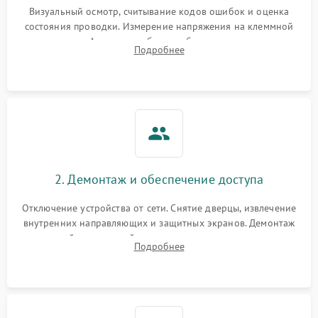
Визуальный осмотр, считывание кодов ошибок и оценка
состояния проводки. Измерение напряжения на клеммной
колодке. Анализ жалоб на проблемы с нагревом,
Подробнее
конвекцией, панелью управления или блокировкой дверцы.
2. Демонтаж и обеспечение доступа
Отключение устройства от сети. Снятие дверцы, извлечение
внутренних направляющих и защитных экранов. Демонтаж
задней или верхней панели для прямого доступа к
Подробнее
нагревательным элементам, плате и вентиляторам.