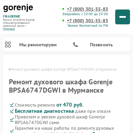
+7 (800) 301-55-83
Ежедневно, с 10:00 до 20:00
FIX-GORENJE
+7 (800) 301-55-83
Ремонт устройств Gorenje
Специализированный
Звонок бесплатный по РФ
cервисный центр г.
Мурманск
Мы ремонтируем
Позвонить
анске
Ремонт духового шкафа Gorenje BPSA6747DGWI в Мурманске
Ремонт духового шкафа Gorenje
BPSA6747DGWI в Мурманске
от 470 руб.
Стоимость ремонта
Бесплатная диагностика
даже при отказе
Привезем и увезем духовой шкаф Gorenje
BPSA6747DGWI сами
Ремонт варочных панелей Gorenje
Ремонт водонагревателей Gorenje
Ремонт микроволновых печей Gorenje
Ремонт стиральных машин Gorenje
Ремонт посудомоечных машин Gorenje
Ремонт парогенераторов Gorenje
Гарантия на наши работы по ремонту духовых