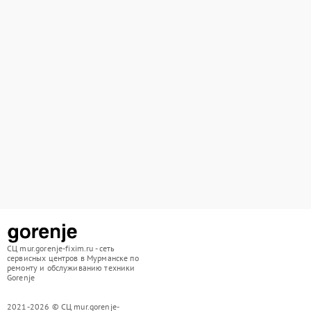
СЦ mur.gorenje-fixim.ru - сеть
сервисных центров в Мурманске по
ремонту и обслуживанию техники
Gorenje
2021-2026 © СЦ mur.gorenje-