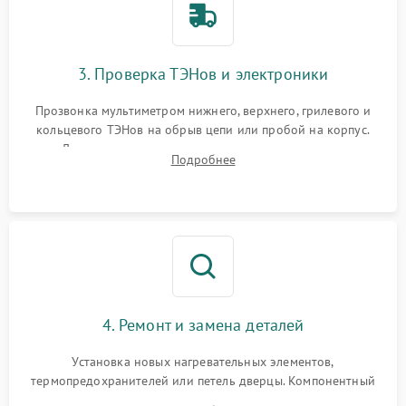
3. Проверка ТЭНов и электроники
Прозвонка мультиметром нижнего, верхнего, грилевого и
кольцевого ТЭНов на обрыв цепи или пробой на корпус.
Диагностика термостата, датчиков температуры,
Подробнее
переключателя режимов и мотора конвекции.
4. Ремонт и замена деталей
Установка новых нагревательных элементов,
термопредохранителей или петель дверцы. Компонентный
ремонт электронного модуля управления, замена