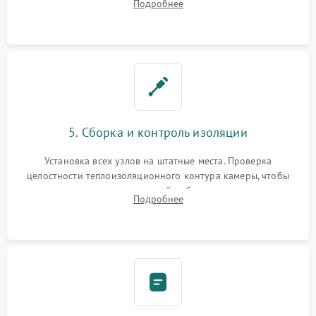
Подробнее
выгоревших реле, восстановление контактов и замена
уплотнителя.
5. Сборка и контроль изоляции
Установка всех узлов на штатные места. Проверка
целостности теплоизоляционного контура камеры, чтобы
исключить перегрев кухонной мебели и потерю тепла.
Подробнее
Надежная фиксация клемм и сборка корпуса шкафа.