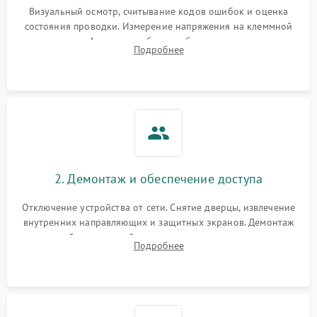
Визуальный осмотр, считывание кодов ошибок и оценка
состояния проводки. Измерение напряжения на клеммной
колодке. Анализ жалоб на проблемы с нагревом,
Подробнее
конвекцией, панелью управления или блокировкой дверцы.
2. Демонтаж и обеспечение доступа
Отключение устройства от сети. Снятие дверцы, извлечение
внутренних направляющих и защитных экранов. Демонтаж
задней или верхней панели для прямого доступа к
Подробнее
нагревательным элементам, плате и вентиляторам.